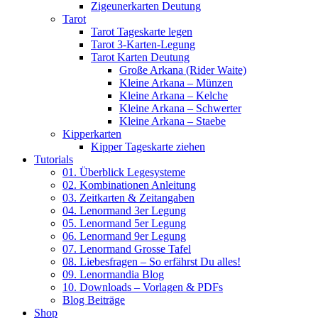
Zigeunerkarten Deutung
Tarot
Tarot Tageskarte legen
Tarot 3-Karten-Legung
Tarot Karten Deutung
Große Arkana (Rider Waite)
Kleine Arkana – Münzen
Kleine Arkana – Kelche
Kleine Arkana – Schwerter
Kleine Arkana – Staebe
Kipperkarten
Kipper Tageskarte ziehen
Tutorials
01. Überblick Legesysteme
02. Kombinationen Anleitung
03. Zeitkarten & Zeitangaben
04. Lenormand 3er Legung
05. Lenormand 5er Legung
06. Lenormand 9er Legung
07. Lenormand Grosse Tafel
08. Liebesfragen – So erfährst Du alles!
09. Lenormandia Blog
10. Downloads – Vorlagen & PDFs
Blog Beiträge
Shop