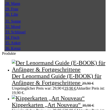
28. Mann
29. Frau
30. Lilie
31. Sonne
32. Mond
33. Schlüssel
34. Fisch
35. Anker
36. Kreuz
Produkte
Der Lenormand Guide (E-BOOK) für
Anfänger & Fortgeschrittene
29,90
€
Ursprünglicher Preis war: 29,90 €
19,90
€
Aktueller Preis ist:
19,90 €.
Kipperkarten „Art Nouveau“
39,90
€