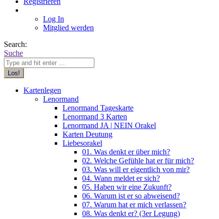
Registrieren
Log In
Mitglied werden
Search:
Suche
Kartenlegen
Lenormand
Lenormand Tageskarte
Lenormand 3 Karten
Lenormand JA | NEIN Orakel
Karten Deutung
Liebesorakel
01. Was denkt er über mich?
02. Welche Gefühle hat er für mich?
03. Was will er eigentlich von mir?
04. Wann meldet er sich?
05. Haben wir eine Zukunft?
06. Warum ist er so abweisend?
07. Warum hat er mich verlassen?
08. Was denkt er? (3er Legung)