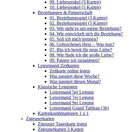
09. Liebesorakel (3 Karten)
10. Liebesorakel (5 Karten)
Beziehungen & Partnerschaft
01. Beziehungsspiel (3 Karten)
02. Beziehungsspiel (5 Karten)
03. Wie steht es um meine Beziehung?
04. Wie entwickelt sich die Beziehung?
05. Soll ich mich trennen?
06. Gebrochenes Herz – Was nun?
07. Bin ich bereit für neue Liebe?
08. Wie finde ich die große Liebe?
09. Passen wir zusammen?
Lenormand Zeitkarten
Zeitkarte online legen
Was passiert diese Woche?
Was passiert diesen Monat?
Klassische Legungen
Lenormand 5er Legung
Lenormand 7er Legung
Lenormand 9er Legung
Lenormand Grand Tableau (36)
Kartenkombinationen 1 x 1
Zigeunerkarten
Zigeuner Tageskarte legen
Zigeunerkarten 3 Karten