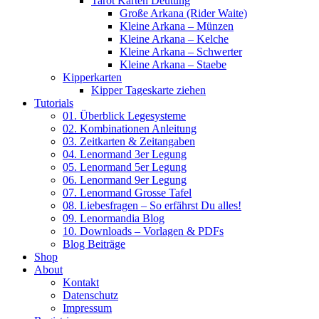
Tarot Karten Deutung
Große Arkana (Rider Waite)
Kleine Arkana – Münzen
Kleine Arkana – Kelche
Kleine Arkana – Schwerter
Kleine Arkana – Staebe
Kipperkarten
Kipper Tageskarte ziehen
Tutorials
01. Überblick Legesysteme
02. Kombinationen Anleitung
03. Zeitkarten & Zeitangaben
04. Lenormand 3er Legung
05. Lenormand 5er Legung
06. Lenormand 9er Legung
07. Lenormand Grosse Tafel
08. Liebesfragen – So erfährst Du alles!
09. Lenormandia Blog
10. Downloads – Vorlagen & PDFs
Blog Beiträge
Shop
About
Kontakt
Datenschutz
Impressum