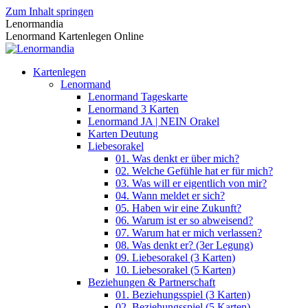
Zum Inhalt springen
Lenormandia
Lenormand Kartenlegen Online
Kartenlegen
Lenormand
Lenormand Tageskarte
Lenormand 3 Karten
Lenormand JA | NEIN Orakel
Karten Deutung
Liebesorakel
01. Was denkt er über mich?
02. Welche Gefühle hat er für mich?
03. Was will er eigentlich von mir?
04. Wann meldet er sich?
05. Haben wir eine Zukunft?
06. Warum ist er so abweisend?
07. Warum hat er mich verlassen?
08. Was denkt er? (3er Legung)
09. Liebesorakel (3 Karten)
10. Liebesorakel (5 Karten)
Beziehungen & Partnerschaft
01. Beziehungsspiel (3 Karten)
02. Beziehungsspiel (5 Karten)