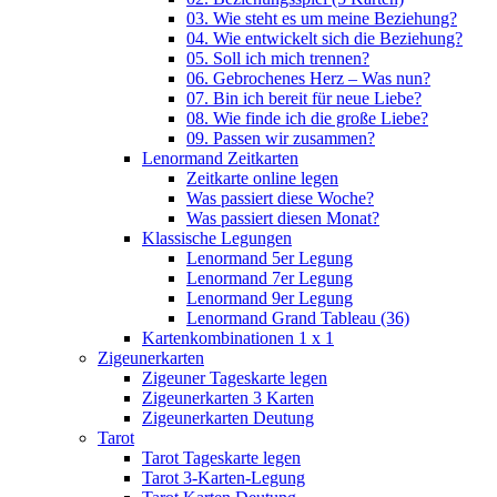
03. Wie steht es um meine Beziehung?
04. Wie entwickelt sich die Beziehung?
05. Soll ich mich trennen?
06. Gebrochenes Herz – Was nun?
07. Bin ich bereit für neue Liebe?
08. Wie finde ich die große Liebe?
09. Passen wir zusammen?
Lenormand Zeitkarten
Zeitkarte online legen
Was passiert diese Woche?
Was passiert diesen Monat?
Klassische Legungen
Lenormand 5er Legung
Lenormand 7er Legung
Lenormand 9er Legung
Lenormand Grand Tableau (36)
Kartenkombinationen 1 x 1
Zigeunerkarten
Zigeuner Tageskarte legen
Zigeunerkarten 3 Karten
Zigeunerkarten Deutung
Tarot
Tarot Tageskarte legen
Tarot 3-Karten-Legung