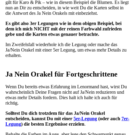
gilt für Karo & Pik – wie in diesem Beispiel die Blumen. Es liegt
nun an Dir zu entscheiden, in wie weit Du die Karten selbst in
die Antwort des Ja Nein Orakels mit einbeziehst.
Es gibt also 3er Legungen wie in dem obigen Beispiel, bei
dem ich mich NICHT mit der reinen Farbwahl zufrieden
gebe und die Karten etwas genauer betrachte.
Im Zweifelsfall wiederhole ich die Legung oder mache das
Ja/Nein Orakel mit einer 5er Legung, um etwas mehr Details zu
erhalten.
Ja Nein Orakel für Fortgeschrittene
Wenn Du bereits etwas Erfahrung im Lenormand hast, wirst Du
wahrscheinlich Deine Fragen nicht auf Ja/Nein reduzieren und
etwas mehr Details fordern. Dies halt ich halte ich auch für
richtig.
Solltest Du dich trotzdem für das Ja/Nein Orakel
entscheiden, kannst Du mit einer
5er-Legung
(oder auch
7er-
Legung
) die besten Ergebnisse erzielen
.
Behalte die Farben im Auge, aber lege den Schwerpunkt genau