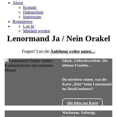
About
Kontakt
Datenschutz
Impressum
Registrieren
Log In
Mitglied werden
Lenormand Ja / Nein Orakel
Fragen? Lies die
Anleitung weiter unten…
Glück, Unbeschwertheit, Die
kleinen Freuden…
Du möchtest wissen, was die
Karte „Klee“ beim Lenormand
im Detail bedeutet?
Alle Infos zur Karte
Wachstum, Gefestigt,