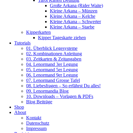
Tarot Karten Deutung
Große Arkana (Rider Waite)
Kleine Arkana – Münzen
Kleine Arkana – Kelche
Kleine Arkana – Schwerter
Kleine Arkana – Staebe
Kipperkarten
Kipper Tageskarte ziehen
Tutorials
01. Überblick Legesysteme
02. Kombinationen Anleitung
03. Zeitkarten & Zeitangaben
04. Lenormand 3er Legung
05. Lenormand 5er Legung
06. Lenormand 9er Legung
07. Lenormand Grosse Tafel
08. Liebesfragen – So erfährst Du alles!
09. Lenormandia Blog
10. Downloads – Vorlagen & PDFs
Blog Beiträge
Shop
About
Kontakt
Datenschutz
Impressum