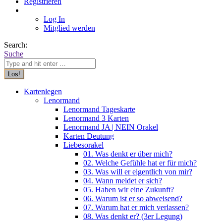
Registrieren
Log In
Mitglied werden
Search:
Suche
Kartenlegen
Lenormand
Lenormand Tageskarte
Lenormand 3 Karten
Lenormand JA | NEIN Orakel
Karten Deutung
Liebesorakel
01. Was denkt er über mich?
02. Welche Gefühle hat er für mich?
03. Was will er eigentlich von mir?
04. Wann meldet er sich?
05. Haben wir eine Zukunft?
06. Warum ist er so abweisend?
07. Warum hat er mich verlassen?
08. Was denkt er? (3er Legung)