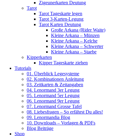
Zigeunerkarten Deutung
Tarot
Tarot Tageskarte legen
Tarot 3-Karten-Legung
Tarot Karten Deutung
Große Arkana (Rider Waite)
Kleine Arkana – Münzen
Kleine Arkana – Kelche
Kleine Arkana – Schwerter
Kleine Arkana – Staebe
Kipperkarten
Kipper Tageskarte ziehen
Tutorials
01. Überblick Legesysteme
02. Kombinationen Anleitung
03. Zeitkarten & Zeitangaben
04. Lenormand 3er Legung
05. Lenormand 5er Legung
06. Lenormand 9er Legung
07. Lenormand Grosse Tafel
08. Liebesfragen – So erfährst Du alles!
09. Lenormandia Blog
10. Downloads – Vorlagen & PDFs
Blog Beiträge
Shop