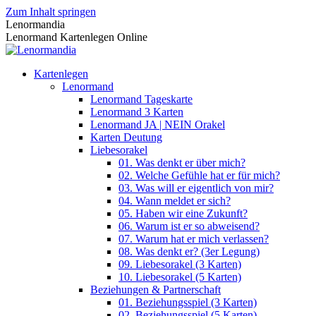
Zum Inhalt springen
Lenormandia
Lenormand Kartenlegen Online
Kartenlegen
Lenormand
Lenormand Tageskarte
Lenormand 3 Karten
Lenormand JA | NEIN Orakel
Karten Deutung
Liebesorakel
01. Was denkt er über mich?
02. Welche Gefühle hat er für mich?
03. Was will er eigentlich von mir?
04. Wann meldet er sich?
05. Haben wir eine Zukunft?
06. Warum ist er so abweisend?
07. Warum hat er mich verlassen?
08. Was denkt er? (3er Legung)
09. Liebesorakel (3 Karten)
10. Liebesorakel (5 Karten)
Beziehungen & Partnerschaft
01. Beziehungsspiel (3 Karten)
02. Beziehungsspiel (5 Karten)