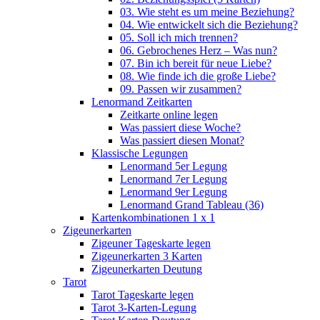
03. Wie steht es um meine Beziehung?
04. Wie entwickelt sich die Beziehung?
05. Soll ich mich trennen?
06. Gebrochenes Herz – Was nun?
07. Bin ich bereit für neue Liebe?
08. Wie finde ich die große Liebe?
09. Passen wir zusammen?
Lenormand Zeitkarten
Zeitkarte online legen
Was passiert diese Woche?
Was passiert diesen Monat?
Klassische Legungen
Lenormand 5er Legung
Lenormand 7er Legung
Lenormand 9er Legung
Lenormand Grand Tableau (36)
Kartenkombinationen 1 x 1
Zigeunerkarten
Zigeuner Tageskarte legen
Zigeunerkarten 3 Karten
Zigeunerkarten Deutung
Tarot
Tarot Tageskarte legen
Tarot 3-Karten-Legung