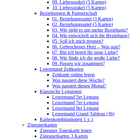
09. Liebesorakel (3 Karten)
10. Liebesorakel (5 Karten)
Beziehungen & Partnerschaft
01. Beziehungsspiel (3 Karten)
02. Beziehungsspiel (5 Karten)
03. Wie steht es um meine Beziehung?
04. Wie entwickelt sich die Beziehung?
05. Soll ich mich trennen?
06. Gebrochenes Herz – Was nun?
07. Bin ich bereit für neue Liebe?
08. Wie finde ich die große Liebe?
09. Passen wir zusammen?
Lenormand Zeitkarten
Zeitkarte online legen
Was passiert diese Woche?
Was passiert diesen Monat?
Klassische Legungen
Lenormand 5er Legung
Lenormand 7er Legung
Lenormand 9er Legung
Lenormand Grand Tableau (36)
Kartenkombinationen 1 x 1
Zigeunerkarten
Zigeuner Tageskarte legen
Zigeunerkarten 3 Karten